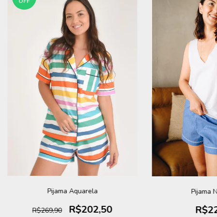
OFF
Pijama Aquarela
Pijama 
R$202,50
R$22
R$269,90