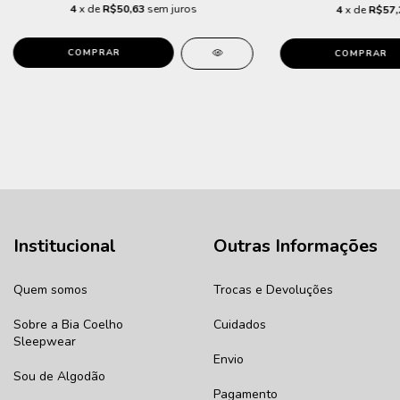
4
x de
R$50,63
sem juros
4
x de
R$57,
COMPRAR
COMPRAR
Institucional
Outras Informações
Quem somos
Trocas e Devoluções
Sobre a Bia Coelho
Cuidados
Sleepwear
Envio
Sou de Algodão
Pagamento