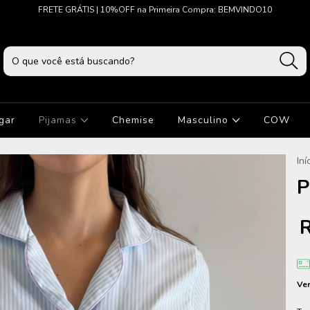
FRETE GRÁTIS | 10%OFF na Primeira Compra: BEMVINDO10
gar
Pijamas
Chemise
Masculino
COW
Iní
P
Ver