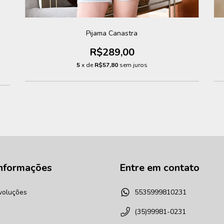
Pijama Canastra
R$289,00
5
x de
R$57,80
sem juros
Informações
Entre em contato
voluções
5535999810231
(35)99981-0231