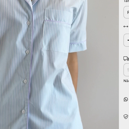
Ta
Ent
Não