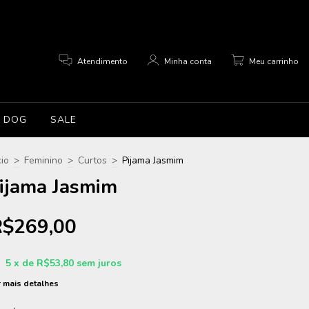
0
Atendimento
Minha conta
Meu carrinho
DOG
SALE
cio
>
Feminino
>
Curtos
>
Pijama Jasmim
ijama Jasmim
R$269,00
5
x de
R$53,80
sem juros
 mais detalhes