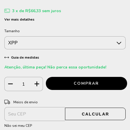
3
x de
R$66,33
sem juros
Ver mais detalhes
Tamanho
Guia de medidas
Atenção, última peça! Não perca essa oportunidade!
ALTERAR CEP
Entregas para o CEP:
Meios de envio
CALCULAR
Não sei meu CEP