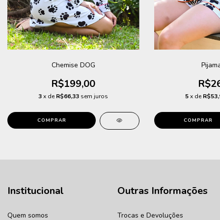
Chemise DOG
Pijam
R$199,00
R$26
3
x de
R$66,33
sem juros
5
x de
R$53,
COMPRAR
COMPRAR
Institucional
Outras Informações
Quem somos
Trocas e Devoluções